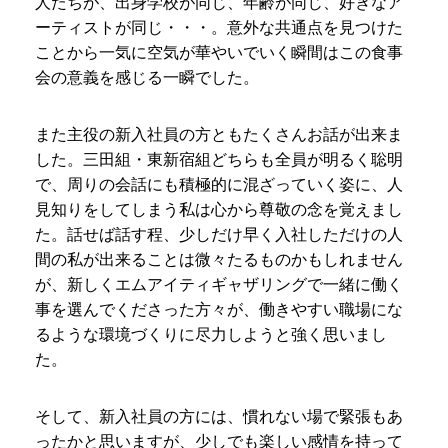
人たちが、出身学校が同じ、年齢が同じ、好きなア
ーティストが同じ・・・。意外な共通点を見つけた
ことから一気に空気が華やいでいく瞬間はこの食事
会の意義を感じる一瞬でした。
また主役の新入社員の方ともたくさんお話が出来ま
した。三田組・東新宿組どちらも全員が明るく聡明
で、周りの会話にも積極的に混ざっていく姿に、人
見知りをしてしまう私は心から尊敬の念を覚えまし
た。話せば話す程、少しだけ早く入社しただけの人
間の私が出来ることは微々たるものかもしれません
が、新しくエムアイティギャザリングで一緒に働く
事を選んでくださった方々が、働きやすい職場にな
るような環境づくりに尽力しようと強く思いまし
た。
そして、新入社員の方には、慣れない場で緊張もあ
ったかと思いますが、少しでも楽しい感情を持って