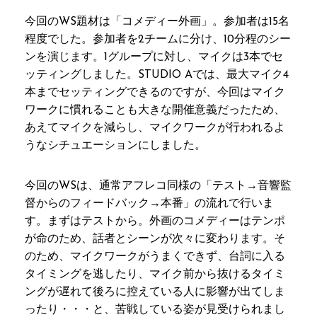
今回のWS題材は「コメディー外画」。参加者は15名
程度でした。参加者を2チームに分け、10分程のシー
ンを演じます。1グループに対し、マイクは3本でセ
ッティングしました。STUDIO Aでは、最大マイク4
本までセッティングできるのですが、今回はマイク
ワークに慣れることも大きな開催意義だったため、
あえてマイクを減らし、マイクワークが行われるよ
うなシチュエーションにしました。
今回のWSは、通常アフレコ同様の「テスト→音響監
督からのフィードバック→本番」の流れで行いま
す。まずはテストから。外画のコメディーはテンポ
が命のため、話者とシーンが次々に変わります。そ
のため、マイクワークがうまくできず、台詞に入る
タイミングを逃したり、マイク前から抜けるタイミ
ングが遅れて後ろに控えている人に影響が出てしま
ったり・・・と、苦戦している姿が見受けられまし