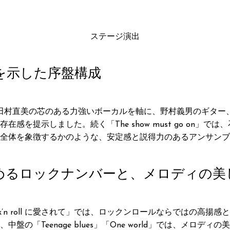
ステージ演出
を示した序盤構成
開け、田村直美の芯のある力強いボーカルを軸に、野村義男のギタ
感を提示しました。続く「The show must go on」
全体を象徴するかのような、安定感と説得力のあるアンサンブ
めるロックナンバーと、メロディの美
k’n roll に愛されて」では、ロックンロールならではの高揚
盤の「Teenage blues」「One world」では、メロデ