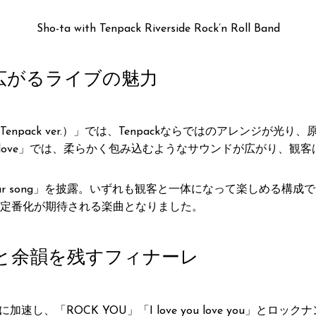
Sho-ta with Tenpack Riverside Rock’n Roll Band
広がるライブの魅力
npack ver.）」では、Tenpackならではのアレンジが光
in love」では、柔らかく包み込むようなサウンドが広がり、
Your song」を披露。いずれも観客と一体になって楽しめる
定番化が期待される楽曲となりました。
と余韻を残すフィナーレ
速し、「ROCK YOU」「I love you love you」と