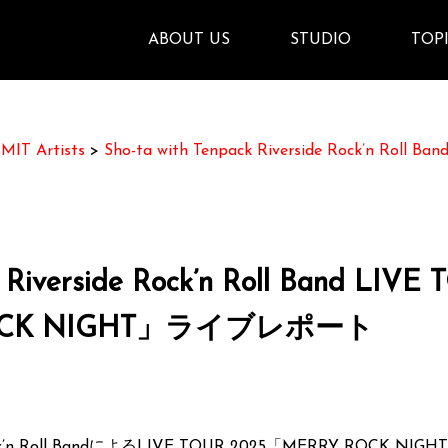
ABOUT US
STUDIO
TOP
>
MIT Artists
>
Sho-ta with Tenpack Riverside Rock’n Roll
k Riverside Rock’n Roll Band LIVE
ROCK NIGHT」ライブレポート
side Rock’n Roll BandによるLIVE TOUR 2025「MERRY 