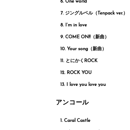
One world
ジングルベル（Tenpack ver.）
I’m in love
COME ON!!（新曲）
Your song（新曲）
とにかくROCK
ROCK YOU
I love you love you
アンコール
Caral Castle