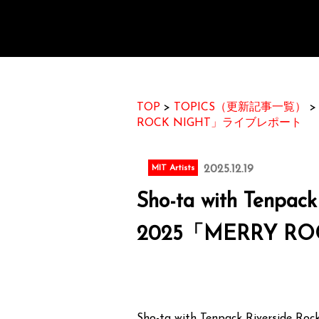
TOP
>
TOPICS（更新記事一覧）
ROCK NIGHT」ライブレポート
MIT Artists
2025.12.19
Sho-ta with Tenpac
2025「MERRY 
Sho-ta with Tenpack River