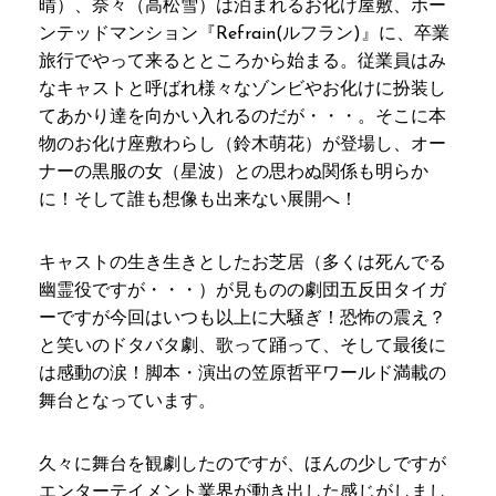
晴）、奈々（高松雪）は泊まれるお化け屋敷、ホー
ンテッドマンション『Refrain(ルフラン)』に、卒業
旅行でやって来るとところから始まる。従業員はみ
なキャストと呼ばれ様々なゾンビやお化けに扮装し
てあかり達を向かい入れるのだが・・・。そこに本
物のお化け座敷わらし（鈴木萌花）が登場し、オー
ナーの黒服の女（星波）との思わぬ関係も明らか
に！そして誰も想像も出来ない展開へ！
キャストの生き生きとしたお芝居（多くは死んでる
幽霊役ですが・・・）が見ものの劇団五反田タイガ
ーですが今回はいつも以上に大騒ぎ！恐怖の震え？
と笑いのドタバタ劇、歌って踊って、そして最後に
は感動の涙！脚本・演出の笠原哲平ワールド満載の
舞台となっています。
久々に舞台を観劇したのですが、ほんの少しですが
エンターテイメント業界が動き出した感じがしまし