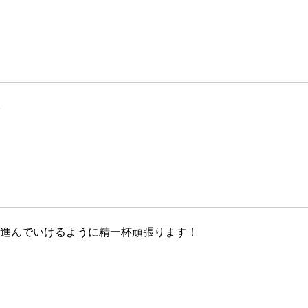
05.ストロボ
06.君とのこと
Intuition
ブチ★I GOT IT
ひとりごと
世界でいちばんアイドル
Get it On
進んでいけるように精一杯頑張ります！
光の夜
Symmetry Wings