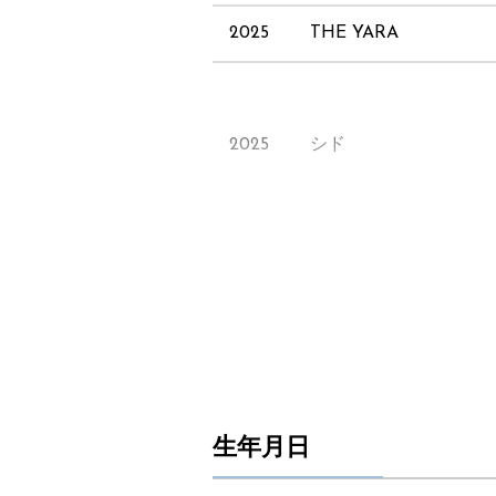
2025
THE YARA
2025
シド
2025
深町寿成+小松昌平
2025
大黒摩季
生年月日
2025
IMP.