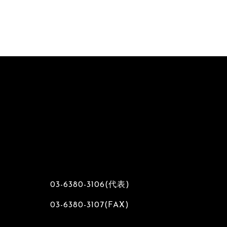
Assi
Rec
Mix
Rec
03-6380-3106
(代表)
Assi
03-6380-3107(FAX)