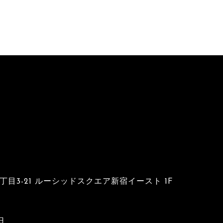
Edelied
ときめきルールブック
01.こんなあたしはいかがですか
02.発見!ポジティブモンスター!!
03.ちょま
11.最上級にかわいいの!(feat.コレサワ)
眠らない夜
03.Cabo da Roca
04.Outro
believe
1丁目3-21 ルーシッドスクエア新宿イースト 1F
Crazy Crazy
日