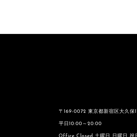
2025
Edel Note
2024
超ときめき♡宣伝部
2024
ダズビー
2024
月刊偶像
〒169-0072 東京都新宿区大久保
2024
Travis Japan
平日10:00～20:00
Office Closed 土曜日 日曜日 祝