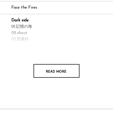
Face the Fires
Dark side
01.記憶の海
02.shout
03.悪趣味
04.0.5秒の恋
01.Proud of "TWO for ONE"
55 BLACK
READ MORE
02.タッチダウン(feat.Asami)
03.イチャイチャしようよ♡
09.oh my sister(feat.佐藤タイジ)
Cheek to Cheek(Special Edittion)
05.PLEASE