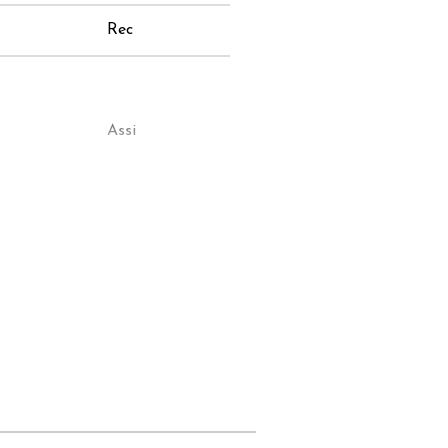
Rec
Assi
Rec
Assi
Assi