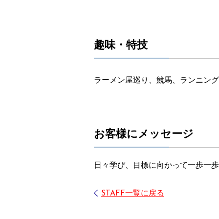
趣味・特技
2025
THE YARA
2025
SUPER EIGHT
ラーメン屋巡り、競馬、ランニング
2025
omoinotake
2025
超ときめき♡宣伝部
お客様にメッセージ
2025
THE YARA
日々学び、目標に向かって一歩一歩
2025
ACIDMAN
STAFF一覧に戻る
2025
ぽかぽかイオン